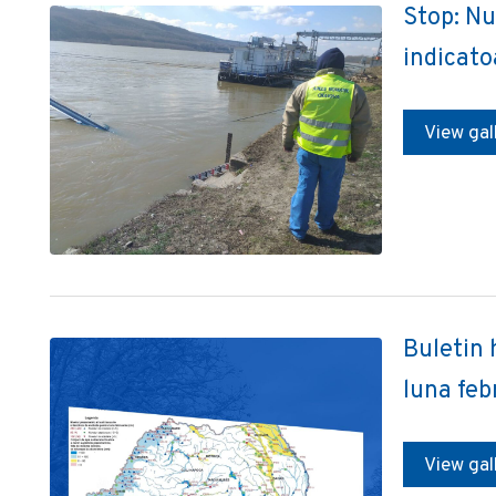
Stop: Nu
indicato
View gal
Buletin 
luna feb
View gal