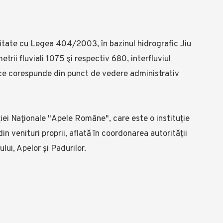
mitate cu Legea 404/2003, în bazinul hidrografic Jiu
trii fluviali 1075 şi respectiv 680, interfluviul
riu ce corespunde din punct de vedere administrativ
iei Naţionale "Apele Române", care este o instituție
in venituri proprii, aflată în coordonarea autorității
lui, Apelor și Padurilor.