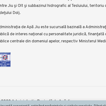
ntre Jiu şi Olt şi subbazinul hidrografic al Tesluiului, terito
deţului Dolj.
ministrația de Apă Jiu este sucursală bazinală a Administraţ
blică de interes național cu personalitate juridică, finanţată d
blice centrale din domeniul apelor, respectiv Ministerul Mediu
 2020 Administrația Bazinală de Apă Jiu