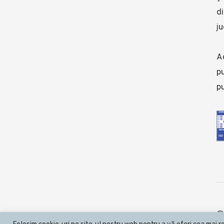
di
ju
Ad
pu
pu
©