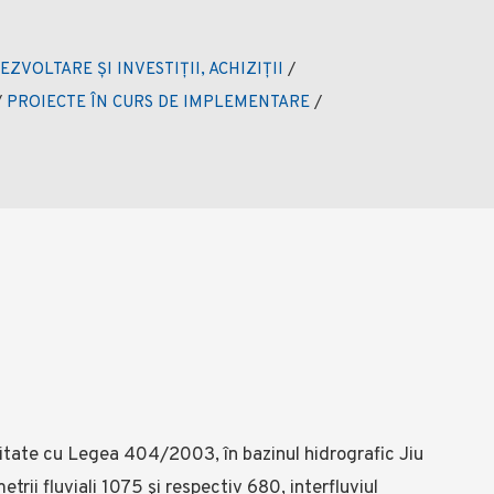
EZVOLTARE ȘI INVESTIȚII, ACHIZIȚII
/
/
PROIECTE ÎN CURS DE IMPLEMENTARE
/
mitate cu Legea 404/2003, în bazinul hidrografic Jiu
trii fluviali 1075 şi respectiv 680, interfluviul