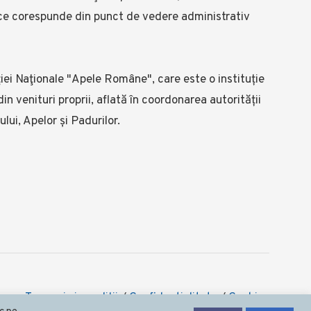
riu ce corespunde din punct de vedere administrativ
iei Naţionale "Apele Române", care este o instituție
in venituri proprii, aflată în coordonarea autorității
lui, Apelor și Padurilor.
Termeni şi condiţii
/
Confidentialitate
/
Cookies