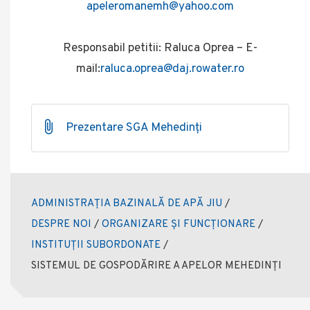
apeleromanemh@yahoo.com
Responsabil petitii: Raluca Oprea – E-
mail:
raluca.oprea@daj.rowater.ro
Prezentare SGA Mehedinți
ADMINISTRAȚIA BAZINALĂ DE APĂ JIU
/
DESPRE NOI
/
ORGANIZARE ȘI FUNCȚIONARE
/
INSTITUȚII SUBORDONATE
/
SISTEMUL DE GOSPODĂRIRE A APELOR MEHEDINȚI