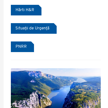
Hărti H&R
Situații de Urgență
PNRR