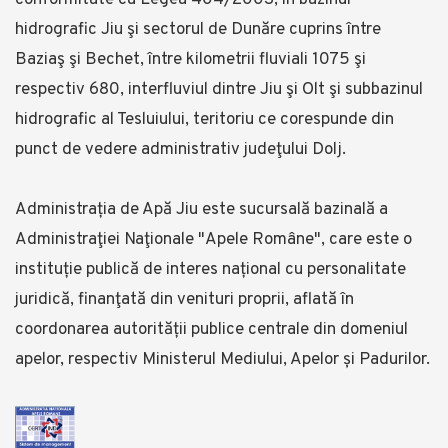
conformitate cu Legea 404/2003, în bazinul
hidrografic Jiu şi sectorul de Dunăre cuprins între
Baziaş şi Bechet, între kilometrii fluviali 1075 şi
respectiv 680, interfluviul dintre Jiu şi Olt şi subbazinul
hidrografic al Tesluiului, teritoriu ce corespunde din
punct de vedere administrativ judeţului Dolj.
Administrația de Apă Jiu este sucursală bazinală a
Administraţiei Naţionale "Apele Române", care este o
instituție publică de interes național cu personalitate
juridică, finanţată din venituri proprii, aflată în
coordonarea autorității publice centrale din domeniul
apelor, respectiv Ministerul Mediului, Apelor și Padurilor.