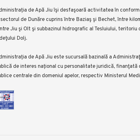
dministrația de Apă Jiu îşi desfaşoară activitatea în confor
 sectorul de Dunăre cuprins între Baziaş şi Bechet, între kilome
ntre Jiu şi Olt şi subbazinul hidrografic al Tesluiului, terito
deţului Dolj.
ministrația de Apă Jiu este sucursală bazinală a Administraţ
blică de interes național cu personalitate juridică, finanţată d
blice centrale din domeniul apelor, respectiv Ministerul Mediu