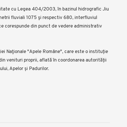
mitate cu Legea 404/2003, în bazinul hidrografic Jiu
trii fluviali 1075 şi respectiv 680, interfluviul
riu ce corespunde din punct de vedere administrativ
iei Naţionale "Apele Române", care este o instituție
in venituri proprii, aflată în coordonarea autorității
lui, Apelor și Padurilor.