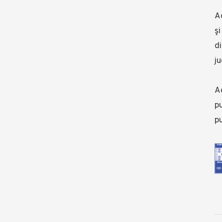
A
şi
di
ju
Ad
pu
pu