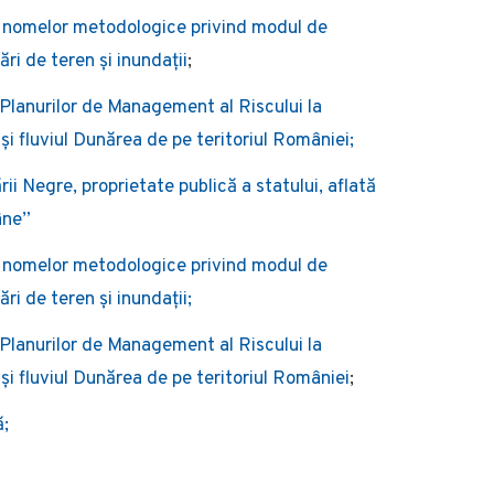
 nomelor metodologice privind modul de
ări de teren și inundații
;
lanurilor de Management al Riscului la
 și fluviul Dunărea de pe teritoriul României;
ii Negre, proprietate publică a statului, aflată
âne”
 nomelor metodologice privind modul de
ări de teren și inundații;
lanurilor de Management al Riscului la
 și fluviul Dunărea de pe teritoriul României
;
ă;