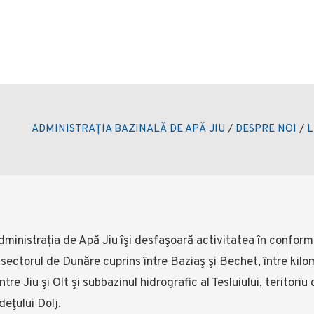
ADMINISTRAȚIA BAZINALĂ DE APĂ JIU
/
DESPRE NOI
/
L
dministrația de Apă Jiu îşi desfaşoară activitatea în confor
 sectorul de Dunăre cuprins între Baziaş şi Bechet, între kilome
ntre Jiu şi Olt şi subbazinul hidrografic al Tesluiului, terito
deţului Dolj.