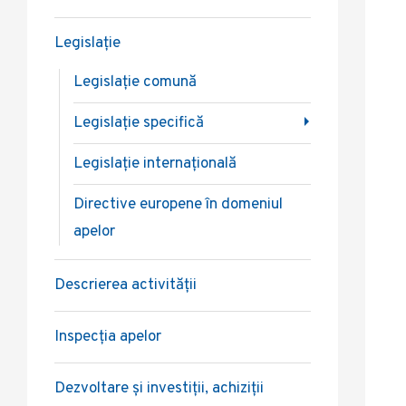
Legislație
Legislație comună
Legislație specifică
Legislație internațională
Directive europene în domeniul
apelor
Descrierea activității
Inspecția apelor
Dezvoltare și investiții, achiziții