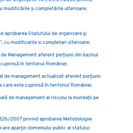
i de Urgență nr. 107/05.09.2002 privind
 modificările și completările ulterioare;
 aprobarea Statutului de organizare şi
 cu modificarile si completari ulterioare;
l de Management aferent porțiunii din bazinul
 cuprinsă în teritoriul României;
al de management actualizat aferent porţiunii
ea care este cuprinsă în teritoriul României;
lă de management al riscului la inundații pe
r. 326/2007 privind aprobarea Metodologiei
 care aparţin domeniului public al statului;