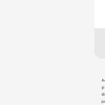
A
şi
di
ju