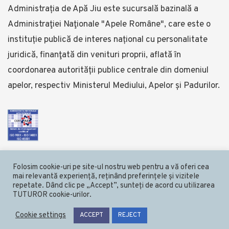
Administrația de Apă Jiu este sucursală bazinală a
Administraţiei Naţionale "Apele Române", care este o
instituție publică de interes național cu personalitate
juridică, finanţată din venituri proprii, aflată în
coordonarea autorității publice centrale din domeniul
apelor, respectiv Ministerul Mediului, Apelor și Padurilor.
Folosim cookie-uri pe site-ul nostru web pentru a vă oferi cea
mai relevantă experiență, reținând preferințele și vizitele
repetate. Dând clic pe „Accept”, sunteți de acord cu utilizarea
TUTUROR cookie-urilor.
© 2020 Administrația Bazinală de Apă Jiu
Cookie settings
Termeni şi condiţii
/
Confidentialitate
/
Cookies
ACCEPT
REJECT