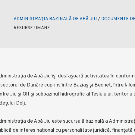
ADMINISTRAȚIA BAZINALĂ DE APĂ JIU
/
DOCUMENTE DE
RESURSE UMANE
dministrația de Apă Jiu îşi desfaşoară activitatea în confor
 sectorul de Dunăre cuprins între Baziaş şi Bechet, între kilome
ntre Jiu şi Olt şi subbazinul hidrografic al Tesluiului, terito
deţului Dolj.
ministrația de Apă Jiu este sucursală bazinală a Administraţ
blică de interes național cu personalitate juridică, finanţată d